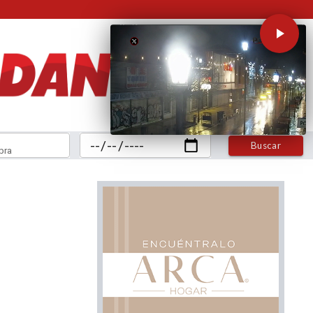
Buscar
bra