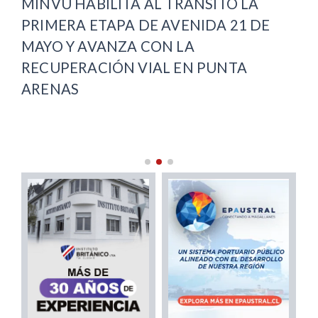
PUNTA ARENAS INAUGURA SU
FI
OFICINA LOCAL DE LA NIÑEZ Y
AU
COMPLETA COBERTURA REGIONAL
CA
DE
IN
MA