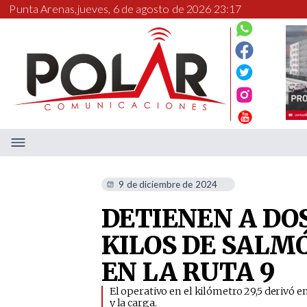
Punta Arenas,
jueves, 6 de agosto de 2026 23:17
9 de diciembre de 2024
DETIENEN A DO
KILOS DE SALM
EN LA RUTA 9
​El operativo en el kilómetro 29,5 derivó e
y la carga.