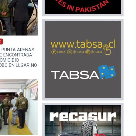
0
N PUNTA ARENAS
SE ENCONTRABA
OMICIDIO
OBO EN LUGAR NO