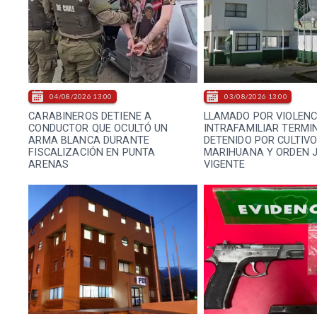
04/08/2026 13:00
03/08/2026 13:00
CARABINEROS DETIENE A
LLAMADO POR VIOLENC
CONDUCTOR QUE OCULTÓ UN
INTRAFAMILIAR TERMI
ARMA BLANCA DURANTE
DETENIDO POR CULTIVO
FISCALIZACIÓN EN PUNTA
MARIHUANA Y ORDEN J
ARENAS
VIGENTE