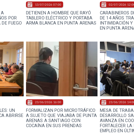
13/07/2026 07:00
02/07/2026 12:0
 A
DETIENEN A HOMBRE QUE RAYÓ
CARABINEROS D
ÑOS POR
TABLERO ELÉCTRICO Y PORTABA
DE 14 AÑOS TR
A DE FUEGO
ARMA BLANCA EN PUNTA ARENAS
INTIMIDACIÓN Y 
EN PUNTA AREN
23/06/2026 16:00
23/06/2026 14:0
ES: UN
FORMALIZAN POR MICROTRÁFICO
MESA DE TRABA
CA ABRIRSE
A SUJETO QUE VIAJABA DE PUNTA
DESARROLLO S
ARENAS A SANTIAGO CON
AVANZA EN COO
COCAÍNA EN SUS PRENDAS
FORTALECER LA 
EMPLEO EN ÚLT