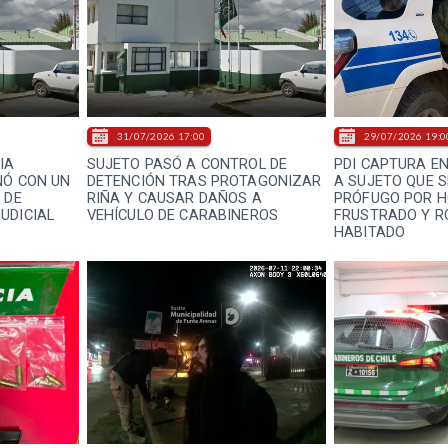
31/07/2026 17:00
29/07/2026 19:0
IA
SUJETO PASÓ A CONTROL DE
PDI CAPTURA E
NÓ CON UN
DETENCIÓN TRAS PROTAGONIZAR
A SUJETO QUE 
 DE
RIÑA Y CAUSAR DAÑOS A
PRÓFUGO POR H
UDICIAL
VEHÍCULO DE CARABINEROS
FRUSTRADO Y R
HABITADO