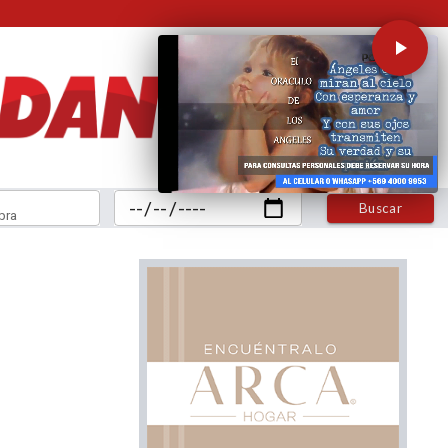
Buscar
bra