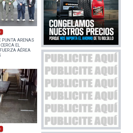
0
E PUNTA ARENAS
 CERCA EL
 FUERZA AÉREA
S
0