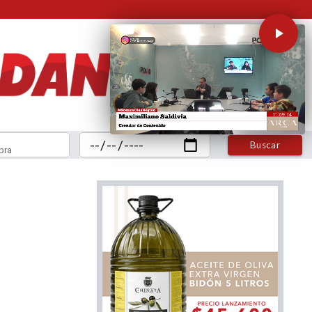
Buscar
bra