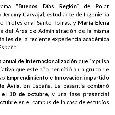
grama
“Buenos Días Región”
de Polar
n
Jeremy Carvajal
, estudiante de Ingeniería
uto Profesional Santo Tomás, y
María Elena
ras del Área de Administración de la misma
talles de la reciente experiencia académica
España.
 anual de internacionalización
que impulsa
ciativa que este año permitió a un grupo de
rso
Emprendimiento e Innovación
impartido
de Ávila
, en España. La pasantía combinó
 el 10 de octubre
, y una fase presencial
octubre
en el campus de la casa de estudios