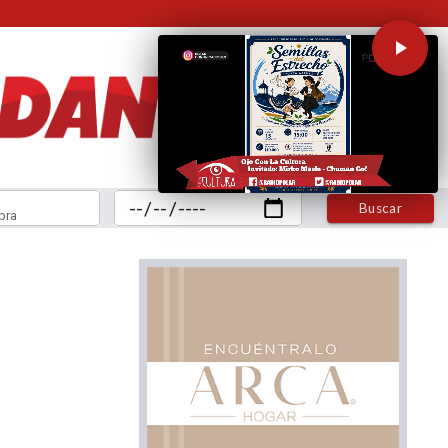
Buscar
bra