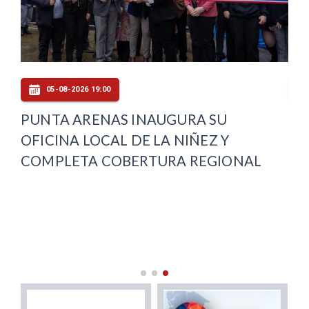
05-08-2026 19:00
PUNTA ARENAS INAUGURA SU
FI
OFICINA LOCAL DE LA NIÑEZ Y
AU
COMPLETA COBERTURA REGIONAL
CA
DE
IN
MA