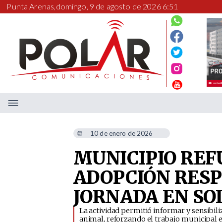
Punta Arenas,
domingo, 9 de agosto de 2026 6:51
10 de enero de 2026
MUNICIPIO REF
ADOPCIÓN RES
JORNADA EN S
La actividad permitió informar y sensibil
animal, reforzando el trabajo municipal e