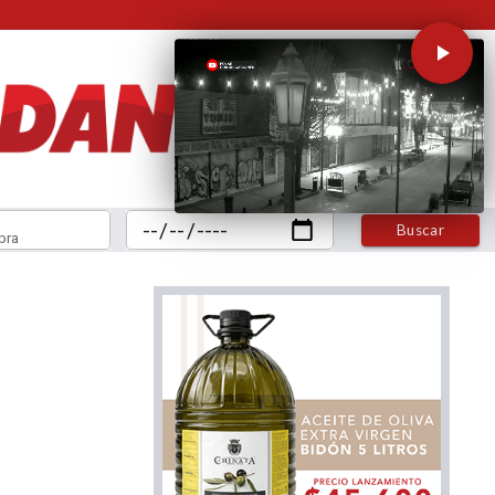
Buscar
bra