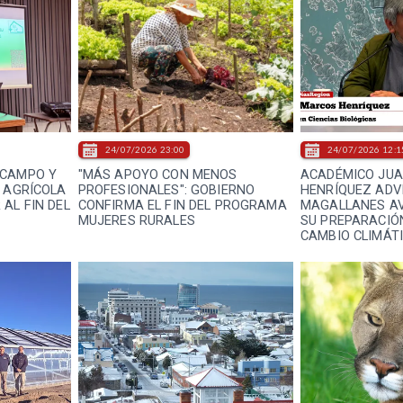
24/07/2026 23:00
24/07/2026 12:1
 CAMPO Y
"MÁS APOYO CON MENOS
ACADÉMICO JU
N AGRÍCOLA
PROFESIONALES": GOBIERNO
HENRÍQUEZ ADV
AL FIN DEL
CONFIRMA EL FIN DEL PROGRAMA
MAGALLANES AV
MUJERES RURALES
SU PREPARACIÓ
CAMBIO CLIMÁTI