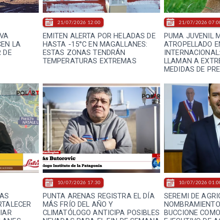
21/07/2026 12:00
21/07/2026 07:0
EVA
EMITEN ALERTA POR HELADAS DE
PUMA JUVENIL 
EN LA
HASTA -15°C EN MAGALLANES:
ATROPELLADO E
 DE
ESTAS ZONAS TENDRÁN
INTERNACIONAL
TEMPERATURAS EXTREMAS
LLAMAN A EXTR
MEDIDAS DE PR
10/07/2026 17:30
10/07/2026 01:0
VAS
PUNTA ARENAS REGISTRA EL DÍA
SEREMI DE AGR
RTALECER
MÁS FRÍO DEL AÑO Y
NOMBRAMIENTO 
IAR
CLIMATÓLOGO ANTICIPA POSIBLES
BUCCIONE COMO