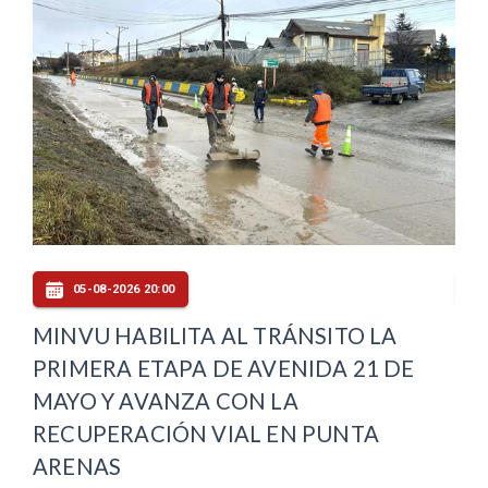
05-08-2026 20:00
LA
MINVU HABILITA AL TRÁNSITO LA
DE
PRIMERA ETAPA DE AVENIDA 21 DE
AU
MAYO Y AVANZA CON LA
DE
RECUPERACIÓN VIAL EN PUNTA
ARENAS