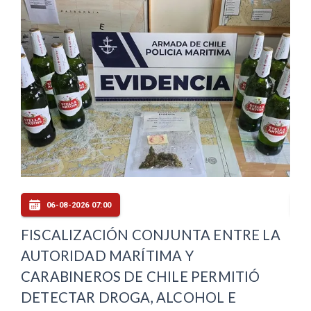
06-08-2026 07:00
FISCALIZACIÓN CONJUNTA ENTRE LA
MI
AUTORIDAD MARÍTIMA Y
PR
CARABINEROS DE CHILE PERMITIÓ
MA
DETECTAR DROGA, ALCOHOL E
RE