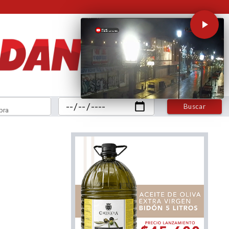
Buscar
bra