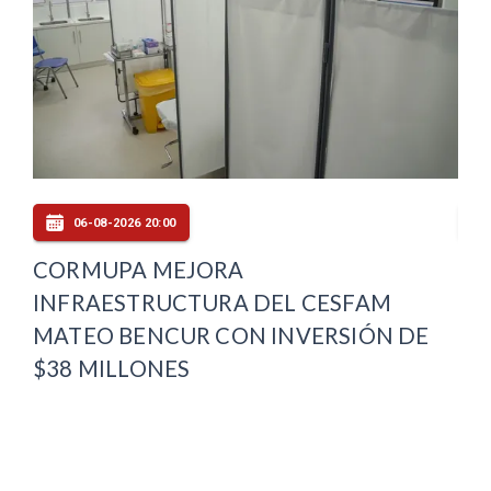
06-08-2026 20:00
E
CORMUPA MEJORA
PL
INFRAESTRUCTURA DEL CESFAM
DE
MATEO BENCUR CON INVERSIÓN DE
OT
$38 MILLONES
MA