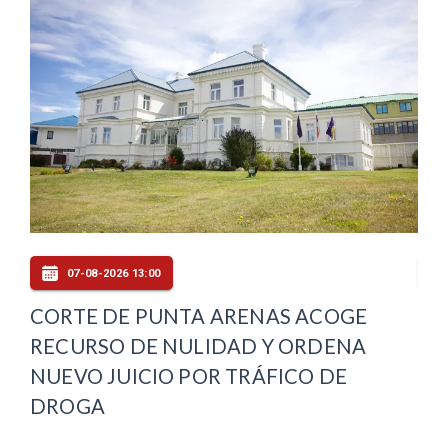
07-08-2026 13:00
CORTE DE PUNTA ARENAS ACOGE
FI
RECURSO DE NULIDAD Y ORDENA
PE
ES
NUEVO JUICIO POR TRÁFICO DE
EX
DROGA
LA
MI