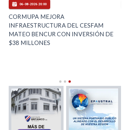
06-08-2026 20:00
E
CORMUPA MEJORA
PL
INFRAESTRUCTURA DEL CESFAM
DE
MATEO BENCUR CON INVERSIÓN DE
OT
$38 MILLONES
MA