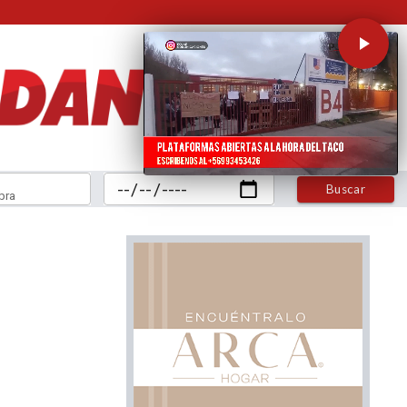
Buscar
bra