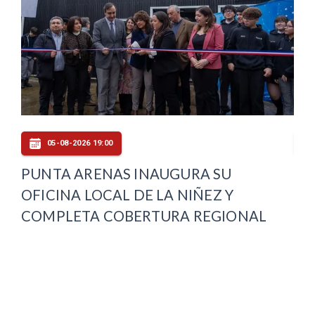
05-08-2026 19:00
PUNTA ARENAS INAUGURA SU
FI
OFICINA LOCAL DE LA NIÑEZ Y
AU
COMPLETA COBERTURA REGIONAL
CA
DE
IN
MA