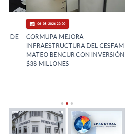
06-08-2026 20:00
E
CORMUPA MEJORA
DE
INFRAESTRUCTURA DEL CESFAM
AU
MATEO BENCUR CON INVERSIÓN DE
DE
$38 MILLONES