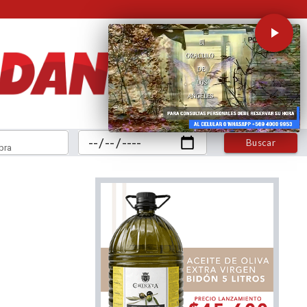
Buscar
bra