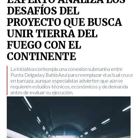
DESAFÍOS DEL
PROYECTO QUE BUSCA
UNIR TIERRA DEL
FUEGO CON EL
CONTINENTE
​La iniciativa contempla una conexión submarina entre
Punta Delgada y Bahía Azul para reemplazar el actual cruce
en barcaza, aunque especialistas advierten que aún se
requieren estudios técnicos, económicos y de demanda
antes de evaluar su ejecución.