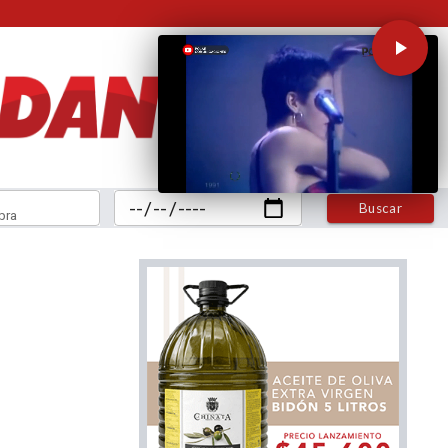
Buscar
bra