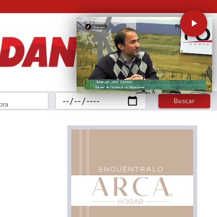
Buscar
bra