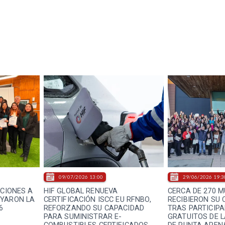
09/07/2026 13:00
29/06/2026 19:3
ACIONES A
HIF GLOBAL RENUEVA
CERCA DE 270 
OYARON LA
CERTIFICACIÓN ISCC EU RFNBO,
RECIBIERON SU 
6
REFORZANDO SU CAPACIDAD
TRAS PARTICIPA
PARA SUMINISTRAR E-
GRATUITOS DE L
COMBUSTIBLES CERTIFICADOS
DE PUNTA AREN