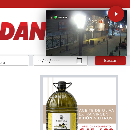
Buscar
bra