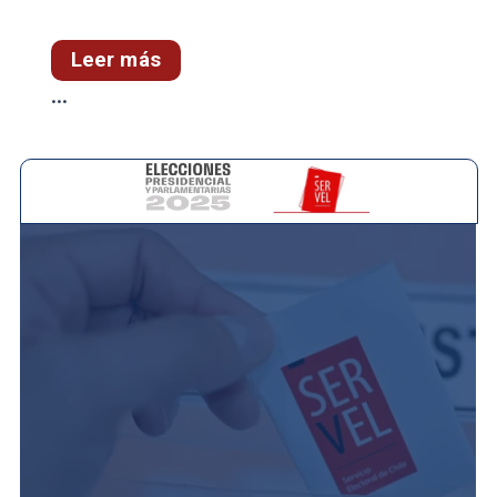
Leer más
...