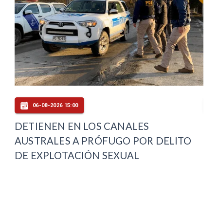
06-08-2026 15:00
DETIENEN EN LOS CANALES
FI
AUSTRALES A PRÓFUGO POR DELITO
AU
DE EXPLOTACIÓN SEXUAL
CA
DE
IN
MA