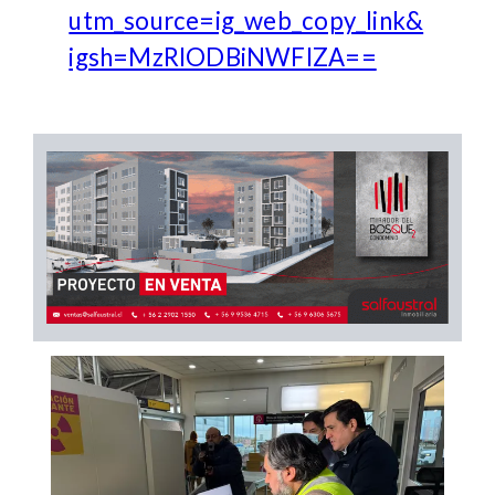
utm_source=ig_web_copy_link&
igsh=MzRlODBiNWFlZA==