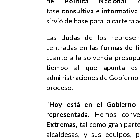
de
Política Nacional
, q
fase
consultiva
e
informativa
sirvió de base para la cartera a
Las dudas de los represent
centradas en las
formas de f
cuanto a la solvencia presup
tiempo al que apunta e
administraciones de Gobierno ce
proceso.
“Hoy está en el Gobierno R
representada.
Hemos conve
Extremas
, tal como gran part
alcaldesas, y sus equipos, 