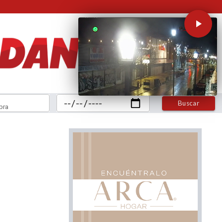
Buscar
bra