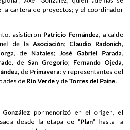
Regional, Axel González, quien además se
 la cartera de proyectos; y el coordinador
nto, asistieron
Patricio Fernández
, alcalde
nel de la
Asociación
;
Claudio Radonich
,
orga
, de
Natales
;
José Gabriel Parada
,
rade
, de
San Gregorio
;
Fernando Ojeda
,
nández
, de
Primavera
; y representantes del
lidades de
Río Verde
y de
Torres del Paine
.
 González
pormenorizó en el origen, el
usada desde la etapa de “
Plan
” hasta la