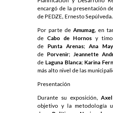
Planificación y Desarrollo 
encargó de la presentación de
de PEDZE, Ernesto Sepúlveda.
Por parte de
Amumag
, en ta
de
Cabo de Hornos
y timo
de
Punta Arenas
;
Ana May
de
Porvenir
;
Jeannette And
de
Laguna Blanca
;
Karina Fer
más alto nivel de las municipa
Presentación
Durante su exposición,
Axel
objetivo y la metodología 