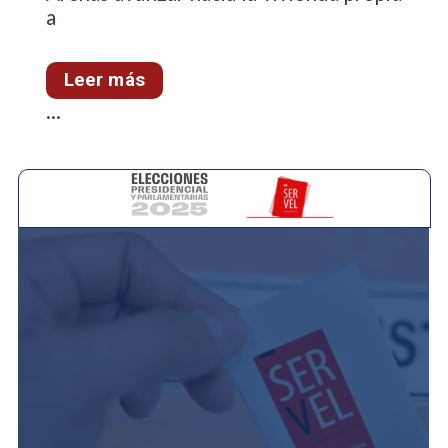
a
Leer más
...