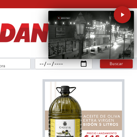
Buscar
bra