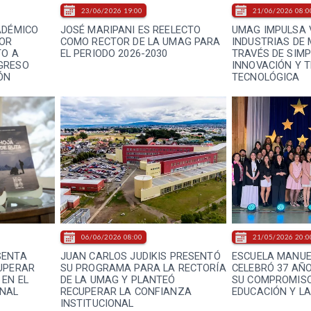
23/06/2026 19:00
21/06/2026 08:0
ADÉMICO
JOSÉ MARIPANI ES REELECTO
UMAG IMPULSA 
LOR
COMO RECTOR DE LA UMAG PARA
INDUSTRIAS DE
TO A
EL PERIODO 2026-2030
TRAVÉS DE SIMP
GRESO
INNOVACIÓN Y 
ÓN
TECNOLÓGICA
06/06/2026 08:00
21/05/2026 20:0
SENTA
JUAN CARLOS JUDIKIS PRESENTÓ
ESCUELA MANUE
UPERAR
SU PROGRAMA PARA LA RECTORÍA
CELEBRÓ 37 AÑ
EN EL
DE LA UMAG Y PLANTEÓ
SU COMPROMISO
ONAL
RECUPERAR LA CONFIANZA
EDUCACIÓN Y L
INSTITUCIONAL