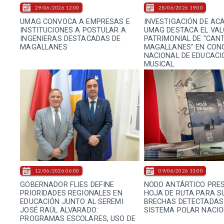
29/06/2026 12:00
28/06/2026 19:00
UMAG CONVOCA A EMPRESAS E
INVESTIGACIÓN DE AC
INSTITUCIONES A POSTULAR A
UMAG DESTACA EL VA
INGENIERAS DESTACADAS DE
PATRIMONIAL DE "CAN
MAGALLANES
MAGALLANES" EN CON
NACIONAL DE EDUCACI
MUSICAL
12/06/2026 06:00
09/06/2026 13:00
GOBERNADOR FLIES DEFINE
NODO ANTÁRTICO PRE
PRIORIDADES REGIONALES EN
HOJA DE RUTA PARA S
EDUCACIÓN JUNTO AL SEREMI
BRECHAS DETECTADAS 
JOSÉ RAÚL ALVARADO:
SISTEMA POLAR NACI
PROGRAMAS ESCOLARES, USO DE