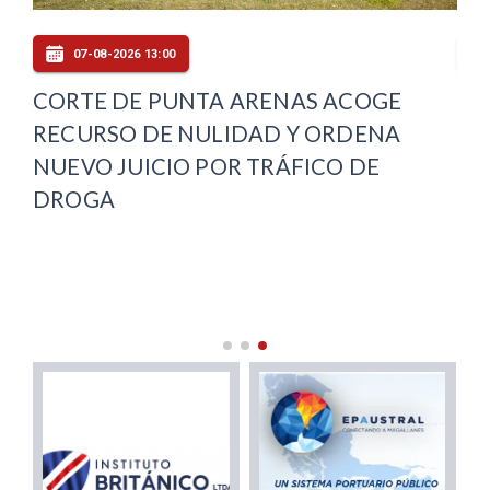
07-08-2026 13:00
CORTE DE PUNTA ARENAS ACOGE
FI
RECURSO DE NULIDAD Y ORDENA
PE
ES
NUEVO JUICIO POR TRÁFICO DE
EX
DROGA
LA
MI