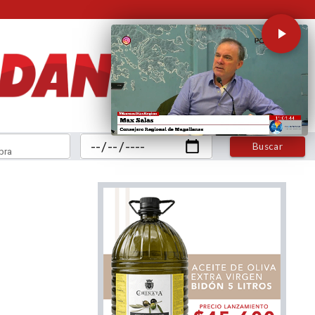
Buscar
bra