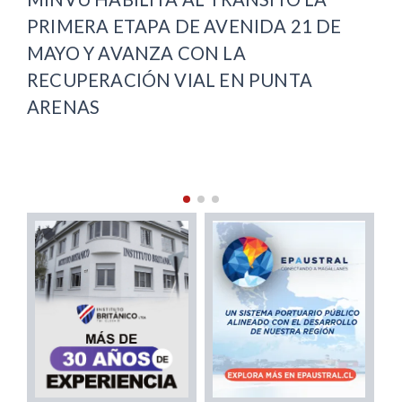
OFICINA LOCAL DE LA NIÑEZ Y
DE
COMPLETA COBERTURA REGIONAL
VI
PU