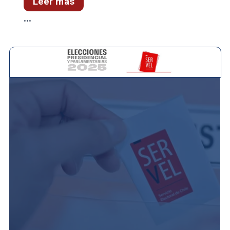
Leer más
...