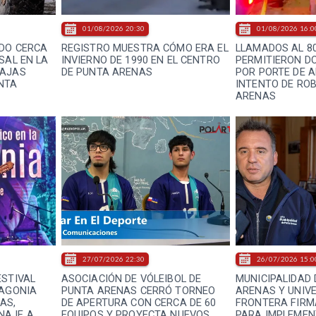
01/08/2026 20:30
01/08/2026 16:0
IDO CERCA
REGISTRO MUESTRA CÓMO ERA EL
LLAMADOS AL 80
SAL EN LA
INVIERNO DE 1990 EN EL CENTRO
PERMITIERON D
BAJAS
DE PUNTA ARENAS
POR PORTE DE 
NTA
INTENTO DE RO
ARENAS
27/07/2026 22:30
26/07/2026 15:0
ESTIVAL
ASOCIACIÓN DE VÓLEIBOL DE
MUNICIPALIDAD 
TAGONIA
PUNTA ARENAS CERRÓ TORNEO
ARENAS Y UNIVE
AS,
DE APERTURA CON CERCA DE 60
FRONTERA FIRM
NAJE A
EQUIPOS Y PROYECTA NUEVOS
PARA IMPLEME