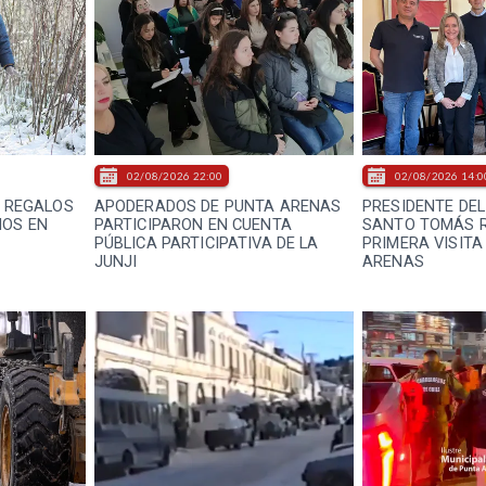
02/08/2026 22:00
02/08/2026 14:0
E REGALOS
APODERADOS DE PUNTA ARENAS
PRESIDENTE DEL
ÑOS EN
PARTICIPARON EN CUENTA
SANTO TOMÁS R
PÚBLICA PARTICIPATIVA DE LA
PRIMERA VISITA
JUNJI
ARENAS