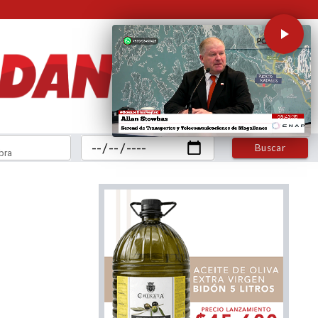
Buscar
bra