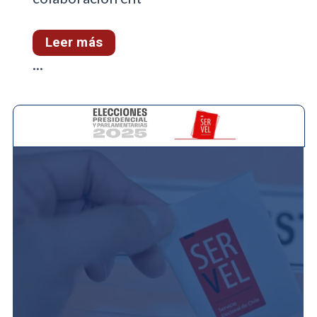
Leer más
...