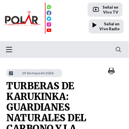
Señal en
Vivo TV
Señal en
Vivo Radio
19 de mayo de 2026
TURBERAS DE
KARUKINKA:
GUARDIANES
NATURALES DEL
CARBONO Y LA