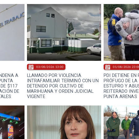
03/08/2026 13:00
01/08/2026 23:0
NDENA A
LLAMADO POR VIOLENCIA
PDI DETIENE EN
PUNTA
INTRAFAMILIAR TERMINÓ CON UN
PRÓFUGO DE LA 
DE $117
DETENIDO POR CULTIVO DE
ESTUPRO Y ABU
ACIÓN DE
MARIHUANA Y ORDEN JUDICIAL
REITERADO INV
TALES
VIGENTE
PUNTA ARENAS