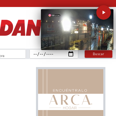
Buscar
bra