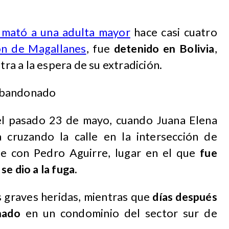
 mató a una adulta mayor
hace casi cuatro
ón de Magallanes
, fue
detenido en Bolivia
,
tra a la espera de su extradición.
o abandonado
ó el pasado 23 de mayo, cuando Juana Elena
a cruzando la calle en la intersección de
e con Pedro Aguirre, lugar en el que
fue
e dio a la fuga.
as graves heridas, mientras que
días después
nado
en un condominio del sector sur de