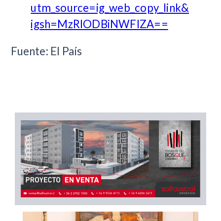
utm_source=ig_web_copy_link&
igsh=MzRlODBiNWFlZA==
Fuente: El País