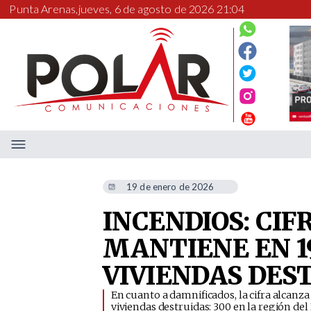
Punta Arenas,
jueves, 6 de agosto de 2026 21:04
19 de enero de 2026
INCENDIOS: CIF
MANTIENE EN 19
VIVIENDAS DES
​En cuanto a damnificados, la cifra alcanza
viviendas destruidas: 300 en la región del 