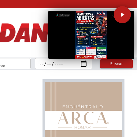
Buscar
bra