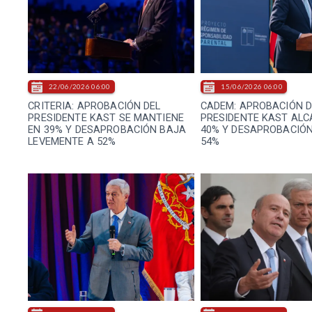
22/06/2026 06:00
15/06/2026 06:00
CRITERIA: APROBACIÓN DEL
CADEM: APROBACIÓN D
PRESIDENTE KAST SE MANTIENE
PRESIDENTE KAST ALC
EN 39% Y DESAPROBACIÓN BAJA
40% Y DESAPROBACIÓN
LEVEMENTE A 52%
54%