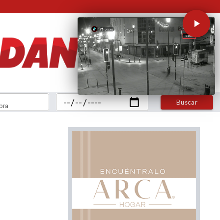
Buscar
bra