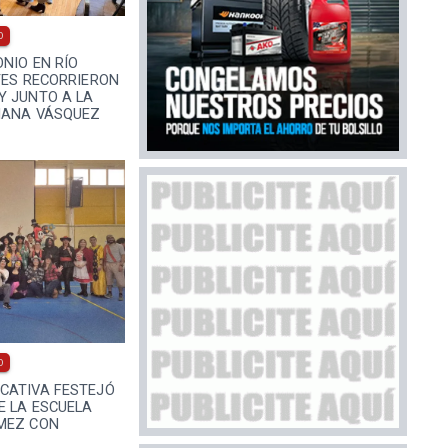
0
ONIO EN RÍO
TES RECORRIERON
Y JUNTO A LA
IANA VÁSQUEZ
0
CATIVA FESTEJÓ
E LA ESCUELA
MEZ CON