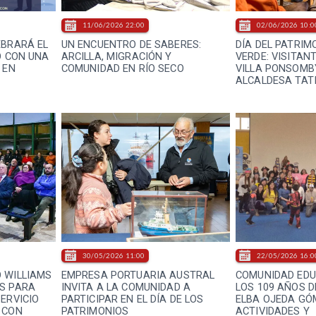
11/06/2026 22:00
02/06/2026 10:0
EBRARÁ EL
UN ENCUENTRO DE SABERES:
DÍA DEL PATRIM
O CON UNA
ARCILLA, MIGRACIÓN Y
VERDE: VISITAN
 EN
COMUNIDAD EN RÍO SECO
VILLA PONSOMB
ALCALDESA TAT
30/05/2026 11:00
22/05/2026 16:0
 WILLIAMS
EMPRESA PORTUARIA AUSTRAL
COMUNIDAD EDU
S PARA
INVITA A LA COMUNIDAD A
LOS 109 AÑOS D
ERVICIO
PARTICIPAR EN EL DÍA DE LOS
ELBA OJEDA GÓ
 CON
PATRIMONIOS
ACTIVIDADES Y