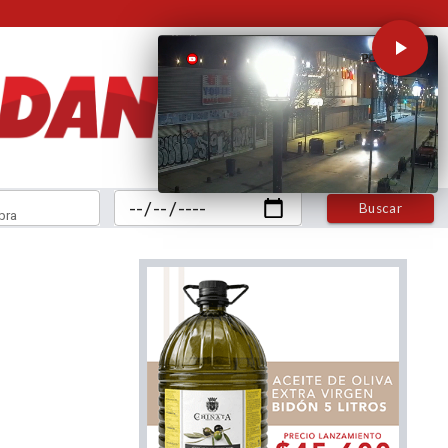
Buscar
bra