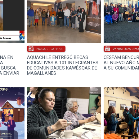
26/06/2026 11:00
25/06/2026 09:0
NA EN
AQUACHILE ENTREGÓ BECAS
CESFAM BENCUR
NA
EDUCATIVAS A 101 INTEGRANTES
AL NUEVO AÑO 
Y BUSCA
DE COMUNIDADES KAWÉSQAR DE
A SU COMUNIDAD
A ENVIAR
MAGALLANES