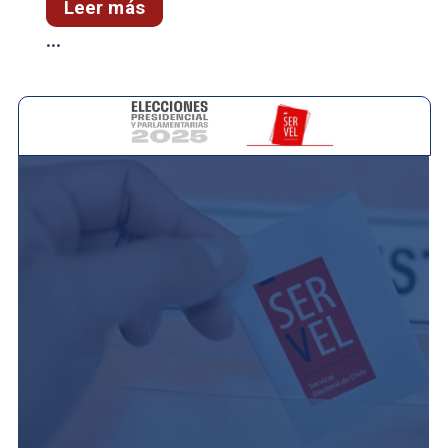
Leer más
...