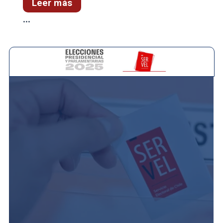
Leer más
...