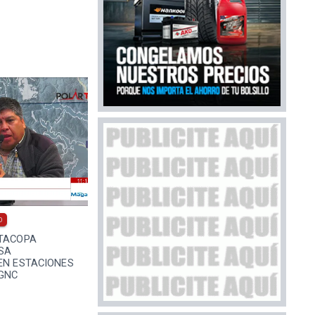
0
 TACOPA
SA
EN ESTACIONES
 GNC