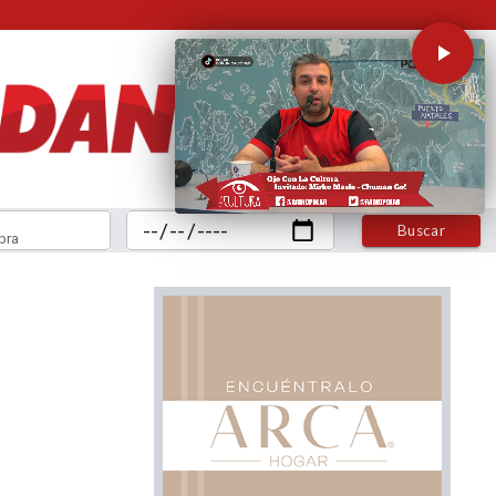
Buscar
bra